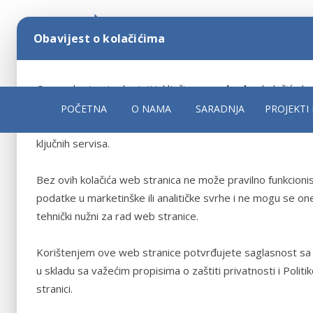
Obavijest o kolačićima
Ova web stranica koristi isključivo
neophodne
kolačiće ko
funkcionisanje sistema i osnovnih funkcionalnosti web stra
POČETNA
O NAMA
SARADNJA
PROJEKTI 
omogućavaju sigurnu navigaciju, pristup zaštićenim dijelo
ključnih servisa.
Bez ovih kolačića web stranica ne može pravilno funkcionisat
podatke u marketinške ili analitičke svrhe i ne mogu se o
tehnički nužni za rad web stranice.
Korištenjem ove web stranice potvrđujete saglasnost sa
u skladu sa važećim propisima o zaštiti privatnosti i Pol
stranici.