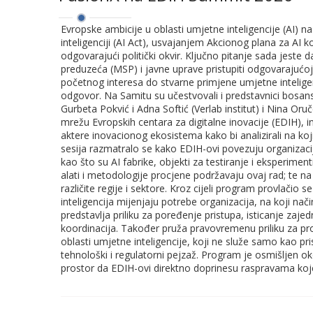
Evropske ambicije u oblasti umjetne inteligencije (AI) 
inteligenciji (AI Act), usvajanjem Akcionog plana za AI 
odgovarajući politički okvir. Ključno pitanje sada jeste 
preduzeća (MSP) i javne uprave pristupiti odgovarajućoj 
početnog interesa do stvarne primjene umjetne inteligen
odgovor. Na Samitu su učestvovali i predstavnici bosans
Gurbeta Pokvić i Adna Softić (Verlab institut) i Nina O
mrežu Evropskih centara za digitalne inovacije (EDIH), ins
aktere inovacionog ekosistema kako bi analizirali na ko
sesija razmatralo se kako EDIH-ovi povezuju organizac
kao što su AI fabrike, objekti za testiranje i eksperiment
alati i metodologije procjene podržavaju ovaj rad; te na
različite regije i sektore. Kroz cijeli program provlačio
inteligencija mijenjaju potrebe organizacija, na koji nač
predstavlja priliku za poređenje pristupa, isticanje zajedn
koordinacija. Također pruža pravovremenu priliku za pro
oblasti umjetne inteligencije, koji ne služe samo kao pri
tehnološki i regulatorni pejzaž. Program je osmišljen ok
prostor da EDIH-ovi direktno doprinesu raspravama koje 