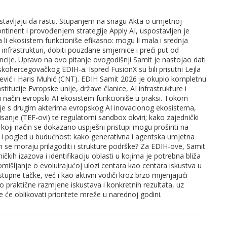
nastavljaju da rastu. Stupanjem na snagu Akta o umjetnoj
kontinent i provođenjem strategije Apply AI, uspostavljen je
da li ekosistem funkcioniše efikasno: mogu li mala i srednja
infrastrukturi, dobiti pouzdane smjernice i preći put od
cije. Upravo na ovo pitanje ovogodišnji Samit je nastojao dati
kohercegovačkog EDIH-a. Ispred FusionX su bili prisutni Lejla
ručević i Haris Muhić (CNT). EDIH Samit 2026 je okupio kompletnu
titucije Evropske unije, države članice, AI infrastrukture i
ji način evropski AI ekosistem funkcioniše u praksi. Tokom
ije s drugim akterima evropskog AI inovacionog ekosistema,
isanje (TEF-ovi) te regulatorni sandbox okviri; kako zajednički
 koji način se dokazano uspješni pristupi mogu proširiti na
 se i pogled u budućnost: kako generativna i agentska umjetna
in se moraju prilagoditi i strukture podrške? Za EDIH-ove, Samit
ičkih izazova i identifikaciju oblasti u kojima je potrebna bliža
mišljanje o evoluirajućoj ulozi centara kao centara iskustva u
stupne tačke, već i kao aktivni vodiči kroz brzo mijenjajući
o praktične razmjene iskustava i konkretnih rezultata, uz
će oblikovati prioritete mreže u narednoj godini.