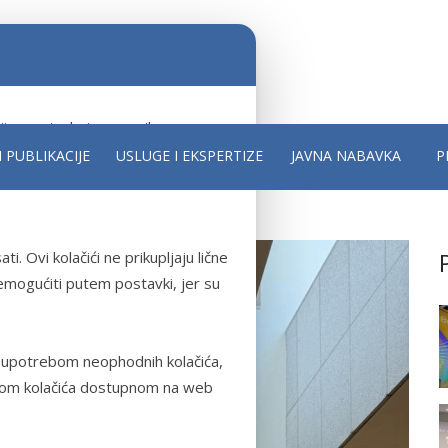
ji su potrebni za pravilno
nice. Neophodni kolačići
I PUBLIKACIJE
USLUGE I EKSPERTIZE
JAVNA NABAVKA
P
vima web stranice i ispravan rad
i. Ovi kolačići ne prikupljaju lične
nemogućiti putem postavki, jer su
 upotrebom neophodnih kolačića,
itikom kolačića dostupnom na web