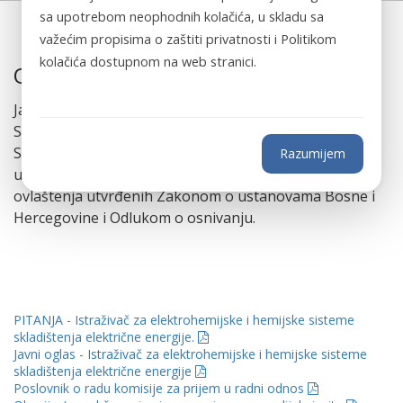
sa upotrebom neophodnih kolačića, u skladu sa
važećim propisima o zaštiti privatnosti i Politikom
kolačića dostupnom na web stranici.
O nama
Javna ustanova „Centar za napredne tehnologije u
Sarajevu“ je osnovana 2018. godine od strane
Skupštine Kantona Sarajevo kao samostalna javna
Razumijem
ustanova u državnom vlasništvu, koja posluje u okviru
ovlaštenja utvrđenih Zakonom o ustanovama Bosne i
Hercegovine i Odlukom o osnivanju.
PITANJA - Istraživač za elektrohemijske i hemijske sisteme
skladištenja električne energije.
Javni oglas - Istraživač za elektrohemijske i hemijske sisteme
skladištenja električne energije
Poslovnik o radu komisije za prijem u radni odnos