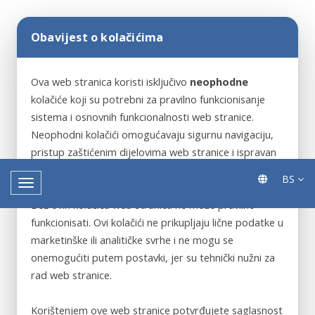
Obavijest o kolačićima
Ova web stranica koristi isključivo
neophodne
kolačiće koji su potrebni za pravilno funkcionisanje
sistema i osnovnih funkcionalnosti web stranice.
Neophodni kolačići omogućavaju sigurnu navigaciju,
pristup zaštićenim dijelovima web stranice i ispravan
rad ključnih servisa.
BS
Bez ovih kolačića web stranica ne može pravilno
funkcionisati. Ovi kolačići ne prikupljaju lične podatke u
marketinške ili analitičke svrhe i ne mogu se
onemogućiti putem postavki, jer su tehnički nužni za
rad web stranice.
Korištenjem ove web stranice potvrđujete saglasnost