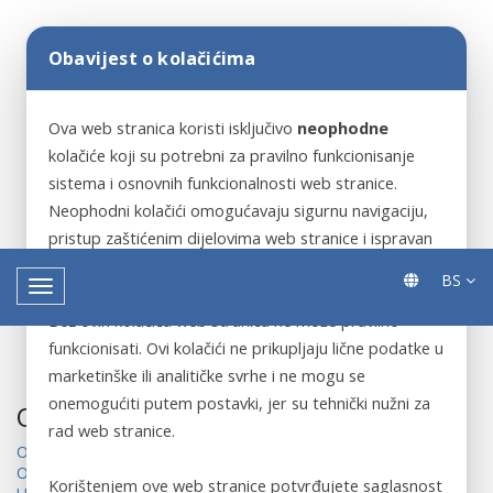
Obavijest o kolačićima
Ova web stranica koristi isključivo
neophodne
kolačiće koji su potrebni za pravilno funkcionisanje
sistema i osnovnih funkcionalnosti web stranice.
Neophodni kolačići omogućavaju sigurnu navigaciju,
pristup zaštićenim dijelovima web stranice i ispravan
rad ključnih servisa.
BS
Bez ovih kolačića web stranica ne može pravilno
funkcionisati. Ovi kolačići ne prikupljaju lične podatke u
marketinške ili analitičke svrhe i ne mogu se
onemogućiti putem postavki, jer su tehnički nužni za
Odluke
rad web stranice.
Odluka o izboru 3d skenera
Odluka o pokretanju 3D skener
Korištenjem ove web stranice potvrđujete saglasnost